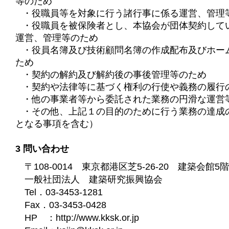
等のため
・役職員等を対象に行う諸行事に係る運営、管理
・役職員を被保険者とし、本協会が団体契約して
運営、管理等のため
・役員名簿及び技術顧問名簿の作成配布及びホー
ため
・契約の解約及び解約後の事後管理等のため
・契約や法律等に基づく権利の行使や義務の履行
・他の事業者等から委託された業務の円滑な運営
・その他、上記１の目的のために行う業務の達成
となる事項を含む）
3 問い合わせ
〒108-0014 東京都港区芝5-26-20 建築会館5階
一般社団法人 建築研究振興協会
Tel．03-3453-1281
Fax．03-3453-0428
HP ：http://www.kksk.or.jp